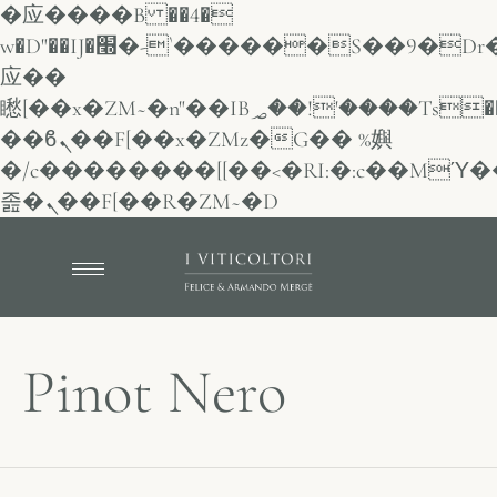
�应����B ��4�
w�D"��IJ�׭�-`������S��9�Dr�ji��EJ߅��gJ�
应��
矁[��x�ZM~�n"��IB؃��!'����Тѕ��+��(m��IK�ʭ�/|
��ϐܢ��F[��x�ZMz�G�� %嬩
�/c��������[[��<�RI:�:c��MΎ�
졾�ܢ��F[��R�ZM~�D
Pinot Nero