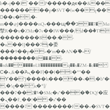
b�>j��)΄��!P�����ԫ��&���;�
��������p�SVT�(w��ę��!
��x�;�-
m��@J����nQ+���պ��כ��7�Ma�jf��J��ͱ4j���Ѳ�
撆R��x�ZMz�7v��IW���/d��ٞ�Тז�c�ZM~�ji�� ߒ��sQz�����Ԡ��DW��3�De�n"��M�+/
��������B��:�-
�u��IJ���7j�委
���9��p�=�'m��AN�ޭ�=/
��������B��:�-
�n&������nUf���������q��x�ZM~�
c��
Ϲ�+,&��Ὰܢ��F[��(�1�*"��
ϒ��"J����ԧ�����<�;�b"�� ��
,�!q�� қ�*]/
���؝�2��7�SMc�s"���ޭ�DQ/�应
�ܢ��F_��!� :�s"��
����7`��������F��+�SVT�n