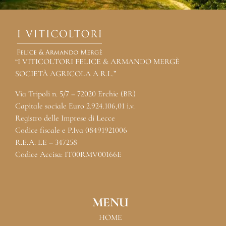
“I VITICOLTORI FELICE & ARMANDO MERGÈ
SOCIETÀ AGRICOLA A R.L.”
Via Tripoli n. 5/7 – 72020 Erchie (BR)
Capitale sociale Euro 2.924.106,01 i.v.
Registro delle Imprese di Lecce
Codice fiscale e P.Iva 08491921006
R.E.A. LE – 347258
Codice Accisa: IT00RMV00166E
MENU
HOME