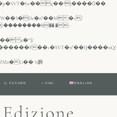
/��������B��:�-
IL FUTURO
I VINI
ENGLISH
 Edizione