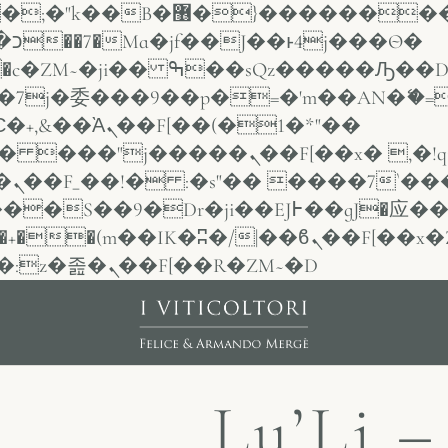
VT�(w��ę��!j������
Ѳ�
j�委���9��p�=�'m��AN�ޭ�=
Ὰܢ��F[��(�1�*"��
ܢ��F[��x� ,�!q�� қ�*]/
�/c��������[[��<�RI:�:c��MΎ��:z�졾�ܢ��F[��R�ZM~�D
Lu’Li –