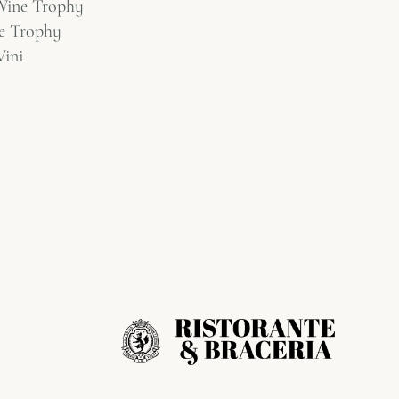
 Wine Trophy
e Trophy
Vini