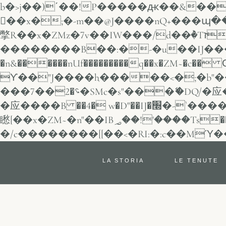
b�>j��)΄��!P�����ԫ��&���;�"k��B�޶�}��������p�S
��x�;�-m��@J����nQ+���պ��כ��7�Ma�jf��J��ͱ4j���
撆R��x�ZMz�7v��IW���/d��ٞ�Тז�c�ZM~�ji�� ߒ��sQz�����Ԡ��DW��3�De�n"��M�+/
��������B��:�-�u��IJ���7
�n&������nUf���������q��x�ZM~�
c�� Ϲ�+,&��
ϒ��"J����ԧ�����<�;�b"�� ���"j�����
���؝�2��7�SMc�s"���ޭ�DQ/�应�ܢ��F_��!� :�s"�� ����7`��������F��+�SVT�n"��IJ����nQ/
�应����B ��4� w�D"��IJ�׭�-`������S��9�Dr�ji��EJ߅��gJ�应��
矁[��x�ZM~�n"��IB؃��!'����Тѕ��+��(m��IK�ʭ�/|��ϐܢ��F[��x�ZMz�G�� %嬩
LA STORIA
LE TENUTE