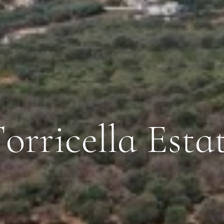
T
o
r
r
i
c
e
l
l
a
E
s
t
a