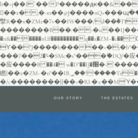
b�>j��)΄��!P�����ԫ��&���;�"k��B�޶�}��������p�S
��x�;�-m��@J����nQ+���պ��כ��7�Ma�jf��J��ͱ4j���
撆R��x�ZMz�7v��IW���/d��ٞ�Тז�c�ZM~�ji�� ߒ��sQz�����Ԡ��DW��3�De�n"��M�+/
��������B��:�-�u��IJ���7
�n&������nUf���������q��x�ZM~�
c�� Ϲ�+,&��
ϒ��"J����ԧ�����<�;�b"�� ���"j�����
���؝�2��7�SMc�s"���ޭ�DQ/�应�ܢ��F_��!� :�s"�� ����7`��������F��+�SVT�n"��IJ����nQ/
�应����B ��4� w�D"��IJ�׭�-`������S��9�Dr�ji��EJ߅��gJ�应��
矁[��x�ZM~�n"��IB؃��!'����Тѕ��+��(m��IK�ʭ�/|��ϐܢ��F[��x�ZMz�G�� %嬩
OUR STORY
THE ESTATES