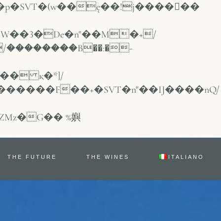
/��������B��:�-
THE FUTURE
THE WINES
ITALIANO