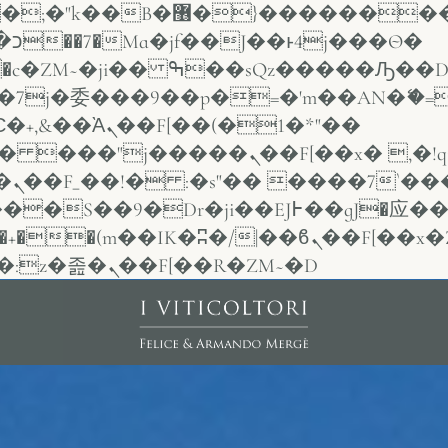
VT�(w��ę��!j������
Ѳ�
j�委���9��p�=�'m��AN�ޭ�=
Ὰܢ��F[��(�1�*"��
ܢ��F[��x� ,�!q�� қ�*]/
�/c��������[[��<�RI:�:c��MΎ��:z�졾�ܢ��F[��R�ZM~�D