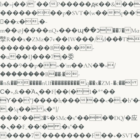
b�>j��)΄��!P�����ԫ��&���;�
��������p�SVT�(w��ę��!
��x�;�-
m��@J����nQ+���պ��כ��7�Ma�jf��J��ͱ4j���Ѳ�
撆R��x�ZMz�7v��IW���/d��ٞ�Тז�c�ZM~�ji�� ߒ��sQz�����Ԡ��DW��3�De�n"��M�+/
��������B��:�-
�u��IJ���7j�委
���9��p�=�'m��AN�ޭ�=/
��������B��:�-
�n&������nUf���������q��x�ZM~�
c��
Ϲ�+,&��Ὰܢ��F[��(�1�*"��
ϒ��"J����ԧ�����<�;�b"�� ��
,�!q�� қ�*]/
���؝�2��7�SMc�s"���ޭ�DQ/�应
�ܢ��F_��!� :�s"��
����7`��������F��+�SVT�n