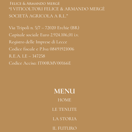
“I VITICOLTORI FELICE & ARMANDO MERGÈ
SOCIETÀ AGRICOLA A R.L.”
Via Tripoli n. 5/7 – 72020 Erchie (BR)
Capitale sociale Euro 2.924.106,01 i.v.
Registro delle Imprese di Lecce
Codice fiscale e P.Iva 08491921006
R.E.A. LE – 347258
Codice Accisa: IT00RMV00166E
MENU
HOME
LE TENUTE
LA STORIA
IL FUTURO