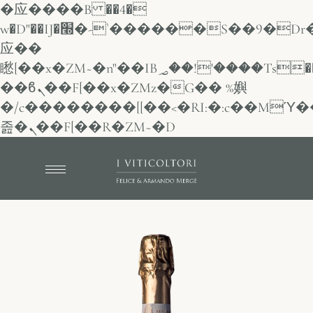
�应����B ��4�
w�D"��IJ�׭�-`������S��9�Dr�ji��EJ߅��gJ�
应��
矁[��x�ZM~�n"��IB؃��!'����Тѕ��+��(m��IK�ʭ�/|
��ϐܢ��F[��x�ZMz�G�� %嬩
�/c��������[[��<�RI:�:c��MΎ�
졾�ܢ��F[��R�ZM~�D